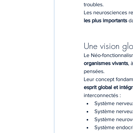
troubles.
Les neurosciences re
les plus importants
 d
Une vision glo
Le Néo-fonctionnalism
organismes vivants
, 
pensées.
Leur concept fondam
esprit global et intég
interconnectés :
Système nerveux
Système nerveux
Système neurové
Système endocr