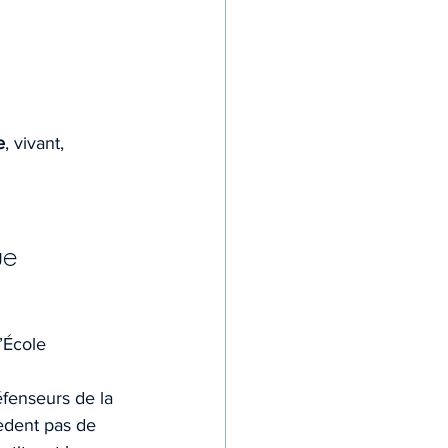
e
, vivant, 
ue
’École 
éfenseurs de la 
sèdent pas de 