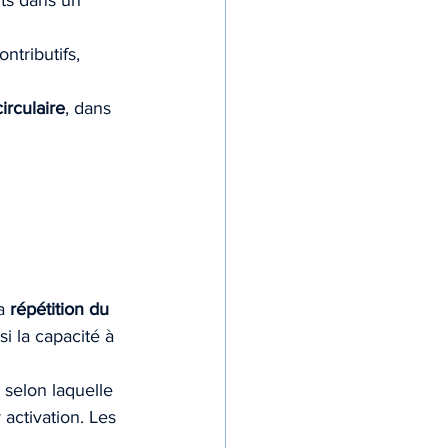
ts dans un 
tributifs, 
irculaire
, dans 
a 
répétition du 
i la capacité à 
selon laquelle 
activation. Les 
 