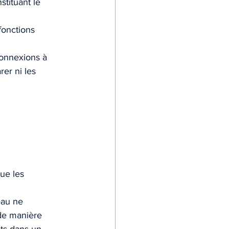
stituant le 
fonctions 
connexions à 
rer ni les 
ue les 
eau ne 
de manière 