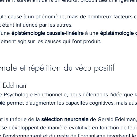
gement survenant dans un endroit produit des changemen
seule cause à un phénomène, mais de nombreux facteurs con
 étant influencé par les autres.
’une 
épistémologie causale-linéaire
 à une 
épistémologie c
ment agit sur les causes qui l’ont produit.
onale et répétition du vécu positif
d Edelman
e Psychologie Fonctionnelle, nous défendons l’idée que l
pie
 permet d’augmenter les capacités cognitives, mais auss
 la théorie de la 
sélection neuronale
 de Gerald Edelman, 
x se développent de manière évolutive en fonction de leur 
e l’environnement et du reste de l’organisme favorisent le