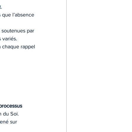
.
s que l’absence 
t soutenues par 
 variés.
à chaque rappel 
 processus 
n du Soi.
ené sur 