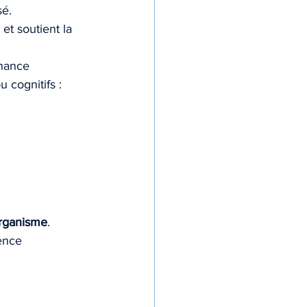
sé.
et soutient la 
onance 
 cognitifs : 
organisme
.
gence 