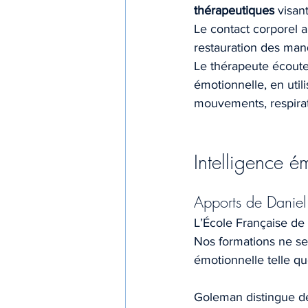
thérapeutiques
 visan
Le contact corporel a
restauration des man
Le thérapeute écoute 
émotionnelle, en util
mouvements, respirat
Intelligence é
Apports de Danie
L’École Française de
Nos formations ne se l
émotionnelle telle q
Goleman distingue de