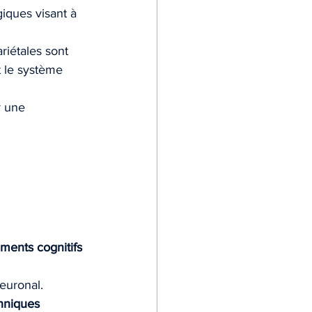
ques visant à 
riétales sont 
t le système 
r une 
ents cognitifs 
euronal.
hniques 