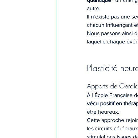
quantique
 : un chan
autre.
Il n’existe pas une 
chacun influençant et
Nous passons ainsi d
laquelle chaque événe
Plasticité neur
Apports de Geral
À l’École Française d
vécu positif en théra
être heureux.
Cette approche rejoint
les circuits cérébrau
stimulations issues d