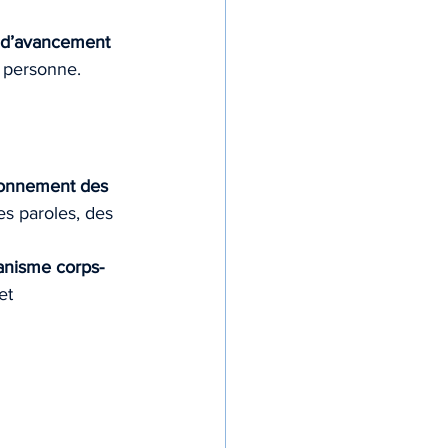
 d’avancement 
 personne.
ionnement des 
es paroles, des 
anisme corps-
et 