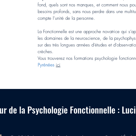
fond, quels sont nos manques, et comment nous pouv
besoins profonds, sans nous perdre dans une multitu
compte l’unité de la personne.
La Fonctionnelle est une approche novatrice qui s’ap
les domaines de la neuroscience, de la psychophysi
sur des très longues années d'études et d'observat
crèches.
Vous trouverez nos formations psychologie fonctionn
Pyrénées
ici
r de la Psychologie Fonctionnelle : Luci