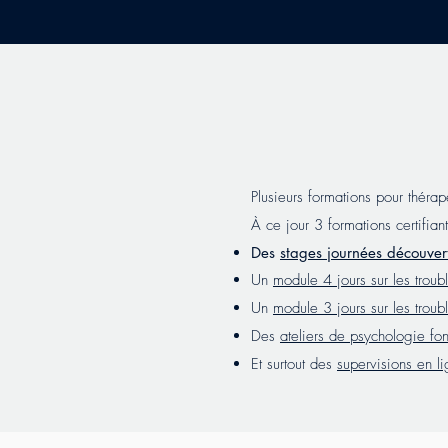
Plusieurs formations pour théra
À ce jour 3 formations certifian
Des
stages journées découver
Un
module 4 jours sur les troub
Un
module 3 jours sur les troub
Des
ateliers de psychologie fon
Et surtout des
supervisions en li