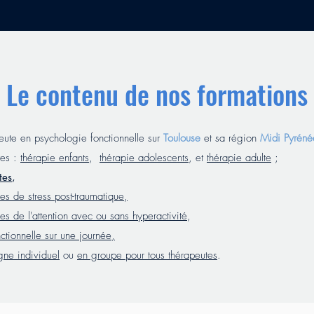
Le contenu de nos formations
peute en psychologie fonctionnelle sur
Toulouse
et sa région
Midi Pyrén
tes :
thérapie enfants
,
thérapie adolescents
, et
thérapie adulte
;
tes
,
les de stress post-traumatique,
les de l'attention avec ou sans hyperactivité
,
ctionnelle sur une journée,
gne individuel
ou
en groupe pour tous thérapeutes
.