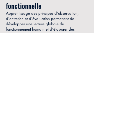
fonctionnelle
Apprentissage des principes d'observation,
d'entretien et d'évaluation permettant de
développer une lecture globale du
fonctionnement humain et d'élaborer des
hypothèses de compréhension cohérentes.
Module 6
Intégration expérientielle
et premières compétences
d'accompagnement
Mise en pratique progressive des concepts
étudiés à travers des laboratoires
expérientiels, des analyses de situations et des
temps de supervision favorisant l'intégration
des connaissances et le développement d'une
posture professionnelle.